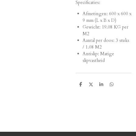
Specificaties:
Afmetingen:
600 x 600 x
9 mm (L x B x D)
Gewicht: 19.08 KG per
M2
Aantal per doos: 3 stuks
/ 1.08 M2
Antislip: Matige
slipvastheid
D
D
S
D
e
e
h
e
l
e
a
l
e
l
r
e
n
e
n