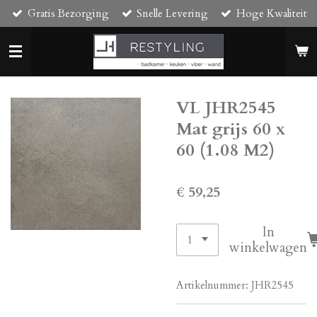
Gratis Bezorging
Snelle Levering
Hoge Kwaliteit
Ga
direct
naar
de
hoofdinhoud
VL JHR2545
Mat grijs 60 x
60 (1.08 M2)
€ 59,25
In
winkelwagen
Artikelnummer:
JHR2545