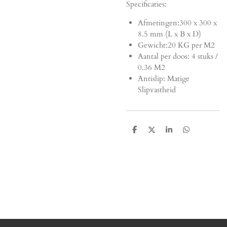
Specificaties:
Afmetingen:
300 x 300 x
8.5 mm (L x B x D)
Gewicht:20 KG per M2
Aantal per doos: 4 stuks /
0.36 M2
Antislip: Matige
Slipvastheid
D
D
S
D
e
e
h
e
l
e
a
l
e
l
r
e
n
e
n