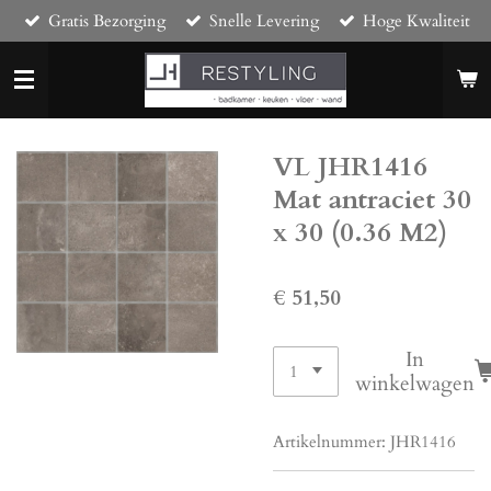
Gratis Bezorging
Snelle Levering
Hoge Kwaliteit
Ga
direct
naar
de
hoofdinhoud
VL JHR1416
Mat antraciet 30
x 30 (0.36 M2)
€ 51,50
In
winkelwagen
Artikelnummer:
JHR1416