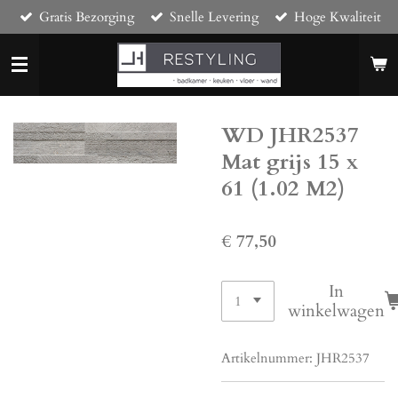
Gratis Bezorging
Snelle Levering
Hoge Kwaliteit
Ga
direct
naar
de
hoofdinhoud
WD JHR2537
Mat grijs 15 x
61 (1.02 M2)
€ 77,50
In
winkelwagen
Artikelnummer:
JHR2537