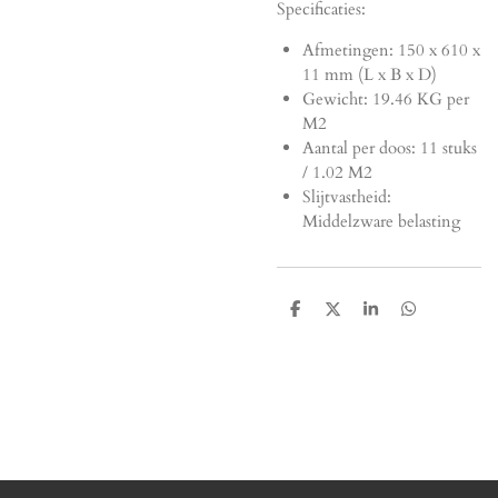
Specificaties:
Afmetingen:
150 x 610 x
11 mm (L x B x D)
Gewicht: 19.46 KG per
M2
Aantal per doos: 11 stuks
/ 1.02 M2
Slijtvastheid:
Middelzware belasting
D
D
S
D
e
e
h
e
l
e
a
l
e
l
r
e
n
e
n