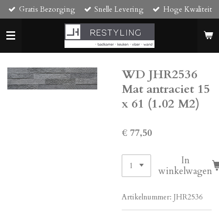
Gratis Bezorging
Snelle Levering
Hoge Kwaliteit
Ga
direct
naar
de
hoofdinhoud
WD JHR2536
Mat antraciet 15
x 61 (1.02 M2)
€ 77,50
In
winkelwagen
Artikelnummer:
JHR2536