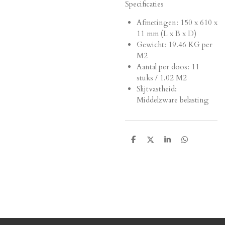
Specificaties
Afmetingen:
150 x 610 x
11 mm (L x B x D)
Gewicht: 19.46 KG per
M2
Aantal per doos: 11
stuks / 1.02 M2
Slijtvastheid:
Middelzware belasting
D
D
S
D
e
e
h
e
l
e
a
l
e
l
r
e
n
e
n