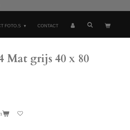
t
T FOTO.S
CONTACT
Mat grijs 40 x 80
n