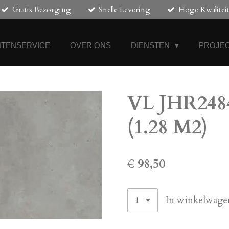
Gratis Bezorging
Snelle Levering
Hoge Kwalitei
NTENSERVICE
OVER ONS
DIENSTEN
PROJEC
VL JHR2484 
(1.28 M2)
€ 98,50
In winkelwage