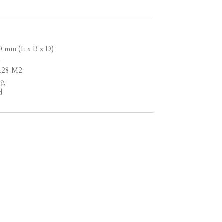
0 mm (L x B x D)
2
1.28 M2
ng
d