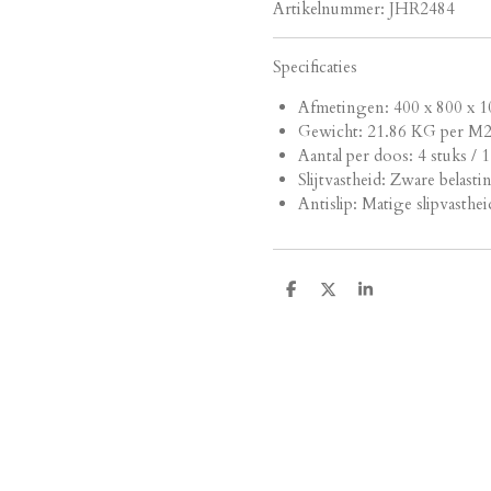
Artikelnummer:
JHR2484
Specificaties
Afmetingen:
400 x 800 x 1
Gewicht: 21.86 KG per M
Aantal per doos: 4 stuks / 
Slijtvastheid: Zware belasti
Antislip: Matige slipvasthei
D
D
S
e
e
h
l
e
a
e
l
r
n
e