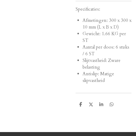
Specificaties:
Afmetingen:
300 x 300 x
10 mm (L x B x D)
Gewicht: 1.66 KG per
ST
Aantal per doos: 6 stuks
/ 6 ST
Slijtvastheid: Zware
belasting
Antislip: Matige
slipvastheid
D
D
S
D
e
e
h
e
l
e
a
l
e
l
r
e
n
e
n