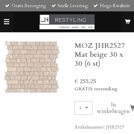
Gratis Bezorging
Snelle Levering
Hoge Kwaliteit
Ga
direct
naar
de
hoofdinhoud
MOZ JHR2527
Mat beige 30 x
30 (6 st)
€ 255,25
GRATIS verzending
In
winkelwagen
Artikelnummer:
JHR2527