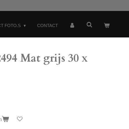
T FOTO.S
CONTACT
4 Mat grijs 30 x
n