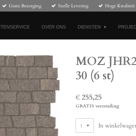
Gratis Bezorging
Snelle Levering
Hoge Kwaliteit
NTENSERVICE
OVER ONS
DIENSTEN
PROJEC
MOZ JHR249
30 (6 st)
€ 255,25
GRATIS verzending
In winkelwage