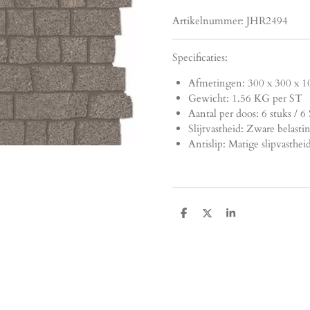
Artikelnummer:
JHR2494
Specificaties:
Afmetingen:
300 x 300 x 1
Gewicht: 1.56 KG per ST
Aantal per doos: 6 stuks / 6
Slijtvastheid: Zware belasti
Antislip: Matige slipvasthei
D
D
S
e
e
h
l
e
a
e
l
r
n
e