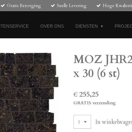
Gratis Bezorging
Snelle Levering
Hoge Kwalitei
NTENSERVICE
OVER ONS
DIENSTEN
PROJEC
MOZ JHR25
x 30 (6 st)
€ 255,25
GRATIS verzending
In winkelwage