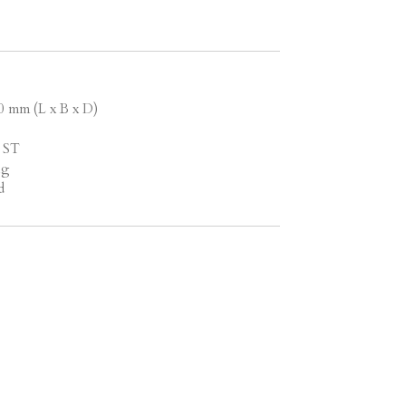
0 mm (L x B x D)
6 ST
ng
d