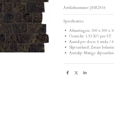
Artikelnummer:
JHR2516
Specificaties:
Afmetingen: 3
00 x 300 x 1
Gewicht: 1.53 KG per ST
Aantal per doos: 6 stuks / 
Slijtvastheid: Zware belasti
Antislip: Matige slipvasthei
D
D
S
e
e
h
l
e
a
e
l
r
n
e