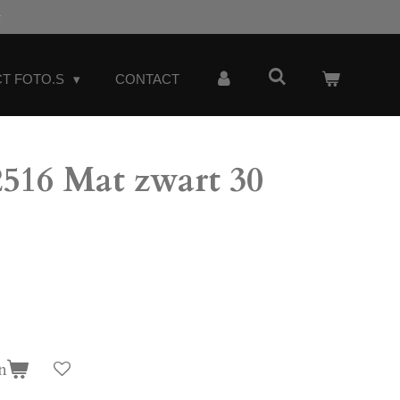
t
T FOTO.S
CONTACT
16 Mat zwart 30
n