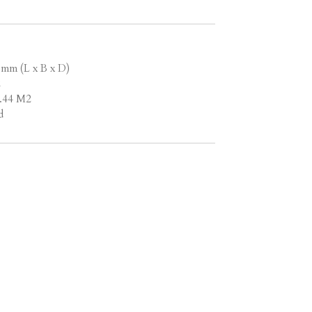
 mm (L x B x D)
2
1.44 M2
d