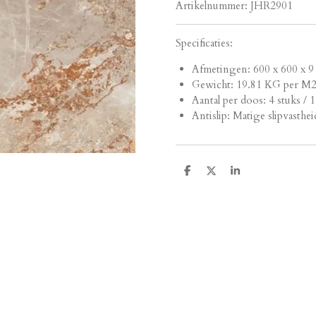
Artikelnummer:
JHR2901
Specificaties:
Afmetingen:
600 x 600 x 9
Gewicht: 19.81 KG per M
Aantal per doos: 4 stuks / 
Antislip: Matige slipvasthei
D
D
S
e
e
h
l
e
a
e
l
r
n
e