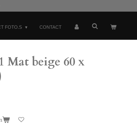
t
T FOTO.S
CONTACT
 Mat beige 60 x
)
n