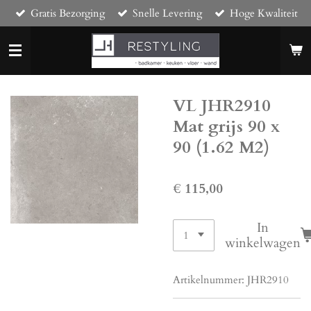
Gratis Bezorging
Snelle Levering
Hoge Kwaliteit
Ga
direct
naar
de
hoofdinhoud
VL JHR2910
Mat grijs 90 x
90 (1.62 M2)
€ 115,00
In
winkelwagen
Artikelnummer:
JHR2910