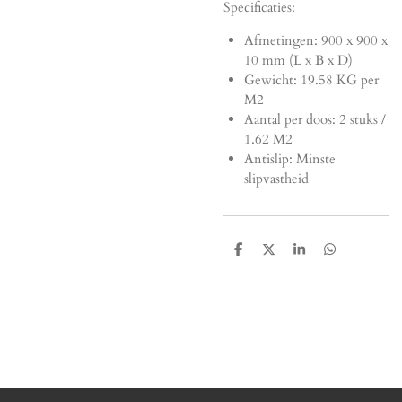
Specificaties:
Afmetingen:
900 x 900 x
10 mm (L x B x D)
Gewicht: 19.58 KG per
M2
Aantal per doos: 2 stuks /
1.62 M2
Antislip: Minste
slipvastheid
D
D
S
D
e
e
h
e
l
e
a
l
e
l
r
e
n
e
n