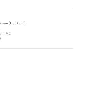
9 mm (L x B x D)
2
1.44 M2
d