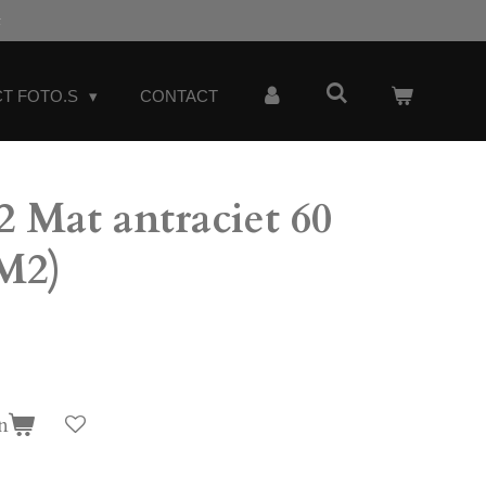
t
T FOTO.S
CONTACT
 Mat antraciet 60
 M2)
n