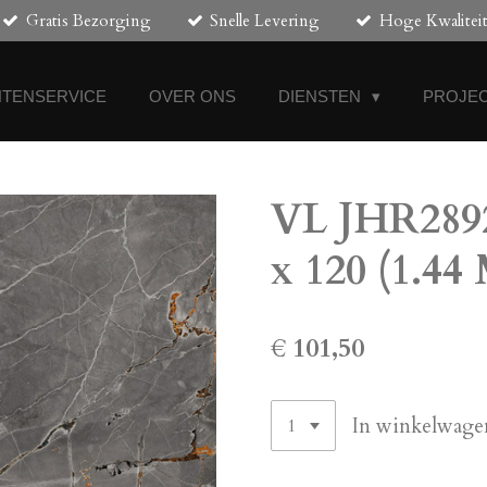
Gratis Bezorging
Snelle Levering
Hoge Kwalitei
NTENSERVICE
OVER ONS
DIENSTEN
PROJEC
VL JHR2892
x 120 (1.44
€ 101,50
In winkelwage