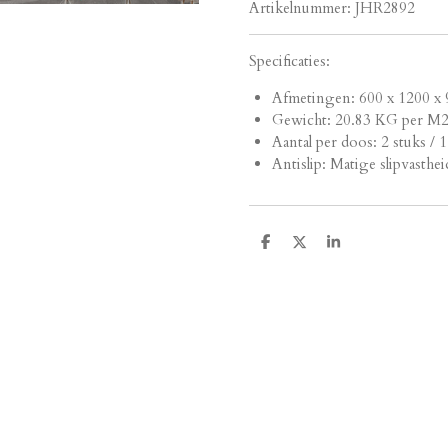
Artikelnummer:
JHR2892
Specificaties:
Afmetingen:
600 x 1200 x 
Gewicht: 20.83 KG per M
Aantal per doos: 2 stuks / 
Antislip: Matige slipvasthei
D
D
S
e
e
h
l
e
a
e
l
r
n
e