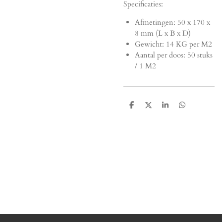
Specificaties:
Afmetingen:
50 x 170 x
8 mm (L x B x D)
Gewicht: 14 KG per M2
Aantal per doos: 50 stuks
/ 1 M2
D
D
S
D
e
e
h
e
l
e
a
l
e
l
r
e
n
e
n