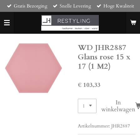
Gratis Bezorging
Snelle Levering
Hoge Kwaliteit
Ga
direct
naar
de
hoofdinhoud
WD JHR2887
Glans rose 15 x
17 (1 M2)
€ 103,33
In
winkelwagen
Artikelnummer:
JHR2887