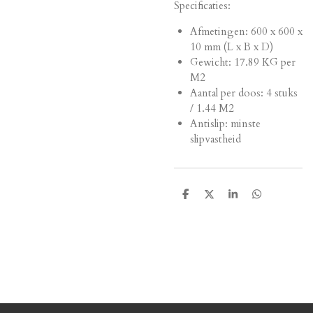
Specificaties:
Afmetingen:
600 x 600 x
10 mm (L x B x D)
Gewicht: 17.89 KG per
M2
Aantal per doos: 4 stuks
/ 1.44 M2
Antislip: minste
slipvastheid
D
D
S
D
e
e
h
e
l
e
a
l
e
l
r
e
n
e
n