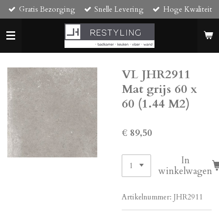
Gratis Bezorging
Snelle Levering
Hoge Kwaliteit
Ga
direct
naar
de
hoofdinhoud
VL JHR2911
Mat grijs 60 x
60 (1.44 M2)
€ 89,50
In
winkelwagen
Artikelnummer:
JHR2911