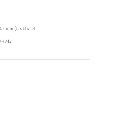
8.5 mm (L x B x D)
1.44 M2
d