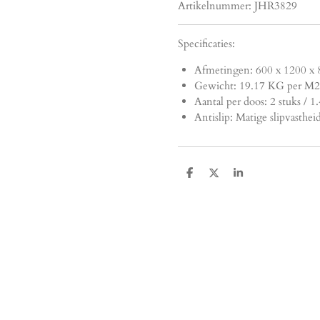
Artikelnummer:
JHR3829
Specificaties:
Afmetingen:
600 x 1200 x 
Gewicht: 19.17 KG per M2
Aantal per doos: 2 stuks / 
Antislip: Matige slipvasthei
D
D
S
e
e
h
l
e
a
e
l
r
n
e