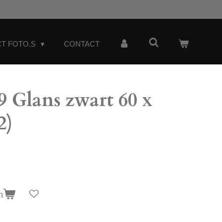
T FOTO.S
CONTACT
 Glans zwart 60 x
2)
n