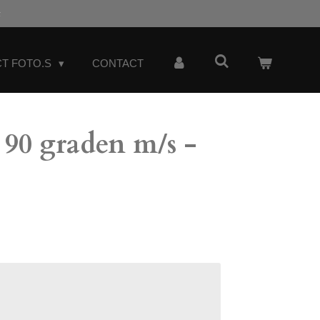
t
T FOTO.S
CONTACT
90 graden m/s -