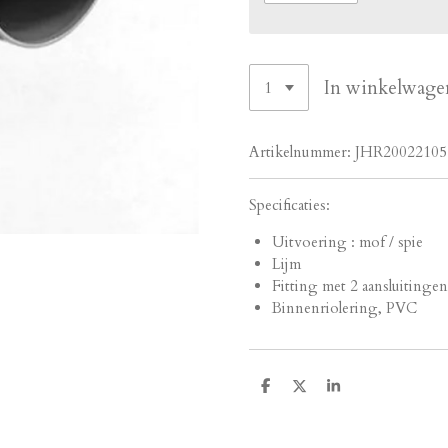
In winkelwage
Artikelnummer:
JHR20022105
Specificaties:
Uitvoering : mof / spie
Lijm
Fitting met 2 aansluitingen
Binnenriolering, PVC
D
D
S
e
e
h
l
e
a
e
l
r