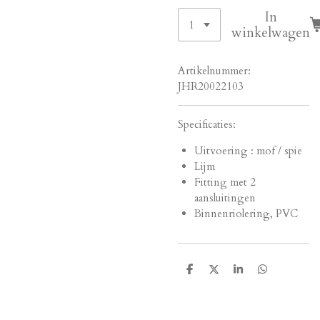
In
winkelwagen
Artikelnummer:
JHR20022103
Specificaties:
Uitvoering : mof / spie
Lijm
Fitting met 2
aansluitingen
Binnenriolering, PVC
D
D
S
D
e
e
h
e
l
e
a
l
e
l
r
e
n
e
n