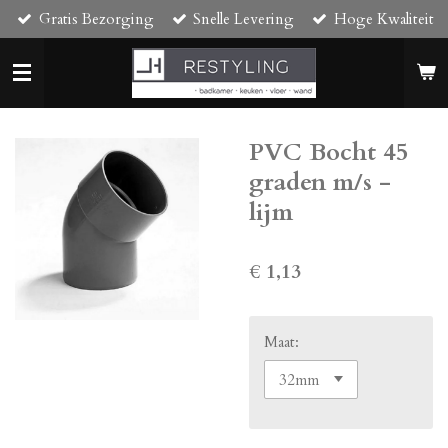
Gratis Bezorging
Snelle Levering
Hoge Kwaliteit
Ga
direct
naar
de
hoofdinhoud
PVC Bocht 45
graden m/s -
lijm
€ 1,13
Maat: