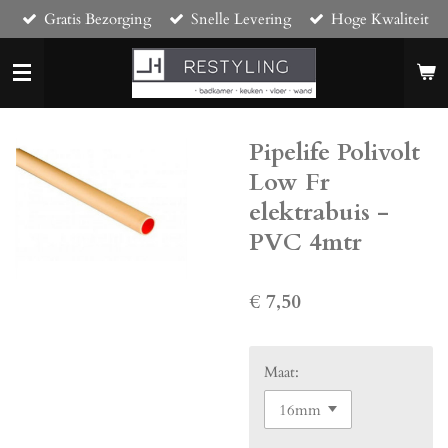
Gratis Bezorging
Snelle Levering
Hoge Kwaliteit
Ga
direct
naar
de
hoofdinhoud
Pipelife Polivolt
Low Fr
elektrabuis -
PVC 4mtr
€ 7,50
Maat: