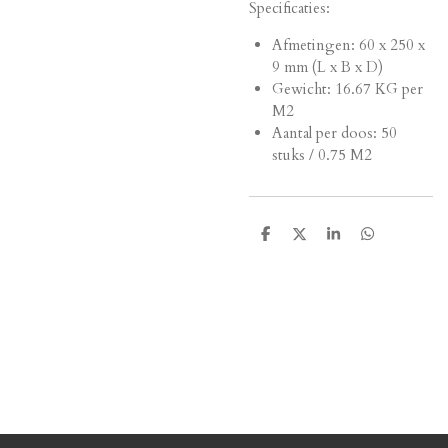
Specificaties:
Afmetingen:
60 x 250 x
9 mm (L x B x D)
Gewicht: 16.67 KG per
M2
Aantal per doos: 50
stuks / 0.75 M2
D
D
S
D
e
e
h
e
l
e
a
l
e
l
r
e
n
e
n