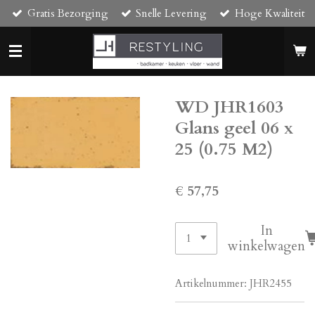
Gratis Bezorging
Snelle Levering
Hoge Kwaliteit
Ga
direct
naar
de
hoofdinhoud
WD JHR1603
Glans geel 06 x
25 (0.75 M2)
€ 57,75
In
winkelwagen
Artikelnummer:
JHR2455