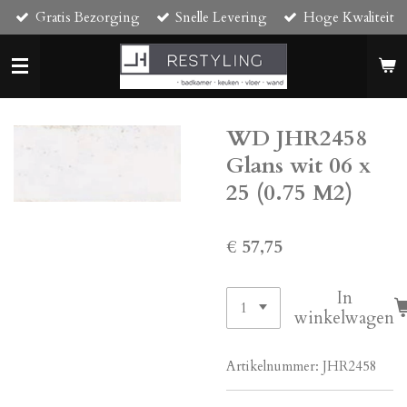
Gratis Bezorging
Snelle Levering
Hoge Kwaliteit
Ga
direct
naar
de
hoofdinhoud
WD JHR2458
Glans wit 06 x
25 (0.75 M2)
€ 57,75
In
winkelwagen
Artikelnummer:
JHR2458