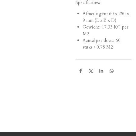
Specificaties:
Afmetingen:
60 x 250 x
9 mm (L x B x D)
Gewicht: 17.33 KG per
M2
Aantal per doos: 50
stuks / 0.75 M2
D
D
S
D
e
e
h
e
l
e
a
l
e
l
r
e
n
e
n