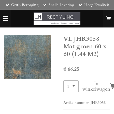
Gratis Bezorging
Snelle Levering
Hoge Kwaliteit
Ga
direct
naar
de
hoofdinhoud
VL JHR3058
Mat groen 60 x
60 (1.44 M2)
€ 66,25
In
winkelwagen
Artikelnummer:
JHR3058