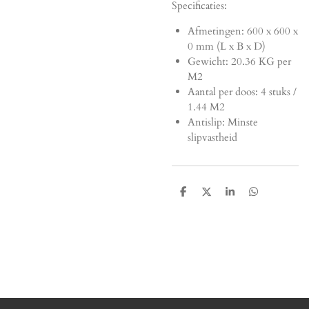
Specificaties:
Afmetingen:
600 x 600 x
0 mm (L x B x D)
Gewicht: 20.36 KG per
M2
Aantal per doos: 4 stuks /
1.44 M2
Antislip: Minste
slipvastheid
D
D
S
D
e
e
h
e
l
e
a
l
e
l
r
e
n
e
n