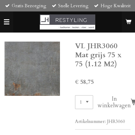
Gratis Bezorging
Snelle Levering
Hoge Kwaliteit
Ga
direct
naar
de
hoofdinhoud
VL JHR3060
Mat grijs 75 x
75 (1.12 M2)
€ 58,75
In
winkelwagen
Artikelnummer:
JHR3060