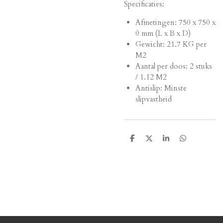
Specificaties:
Afmetingen:
750 x 750 x
0 mm (L x B x D)
Gewicht: 21.7 KG per
M2
Aantal per doos: 2 stuks
/ 1.12 M2
Antislip: Minste
slipvastheid
D
D
S
D
e
e
h
e
l
e
a
l
e
l
r
e
n
e
n