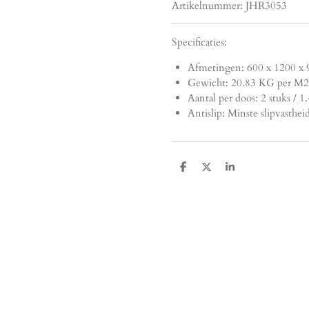
Artikelnummer:
JHR3053
Specificaties:
Afmetingen:
600 x 1200 x 
Gewicht: 20.83 KG per M2
Aantal per doos: 2 stuks / 
Antislip: Minste slipvasthei
D
D
S
e
e
h
l
e
a
e
l
r
n
e