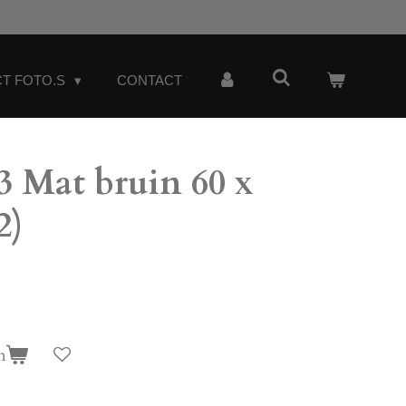
T FOTO.S
CONTACT
 Mat bruin 60 x
2)
n