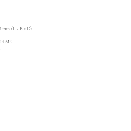
9 mm (L x B x D)
1.44 M2
d