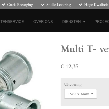
Gratis Bezorging
Snelle Levering
Hoge Kwaliteit
NTENSERVICE
OVER ONS
DIENSTEN
PROJEC
Multi T- ve
€ 12,35
UItvoering: