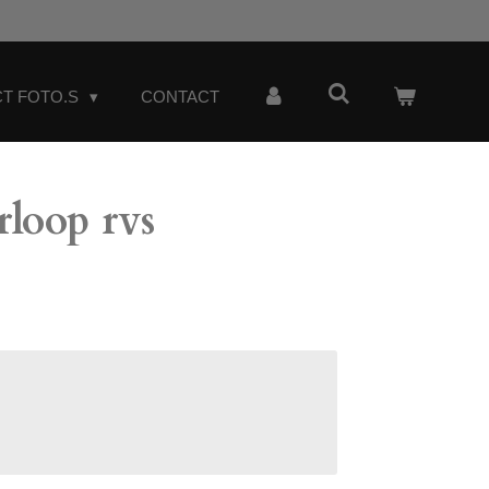
T FOTO.S
CONTACT
rloop rvs