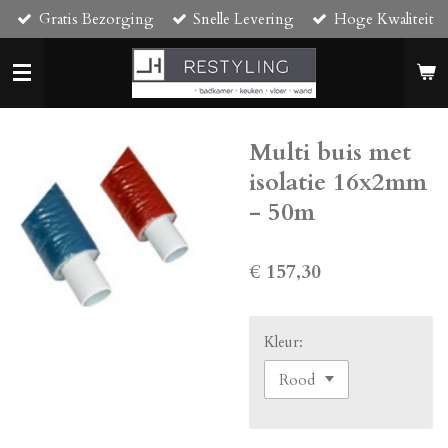
Gratis Bezorging
Snelle Levering
Hoge Kwaliteit
Ga
direct
naar
de
hoofdinhoud
Multi buis met
isolatie 16x2mm
- 50m
€ 157,30
Kleur: