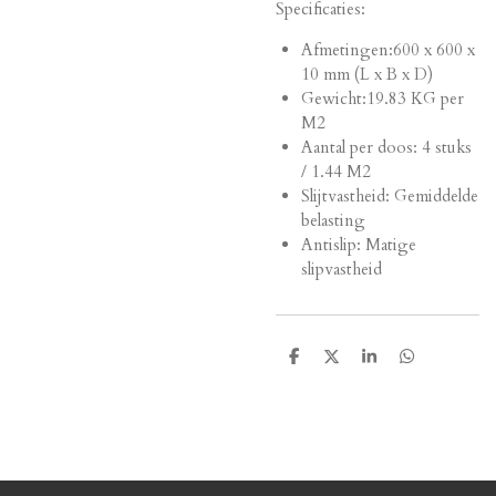
Specificaties:
Afmetingen:
600 x 600 x
10 mm (L x B x D)
Gewicht:19.83 KG per
M2
Aantal per doos: 4 stuks
/ 1.44 M2
Slijtvastheid: Gemiddelde
belasting
Antislip: Matige
slipvastheid
D
D
S
D
e
e
h
e
l
e
a
l
e
l
r
e
n
e
n