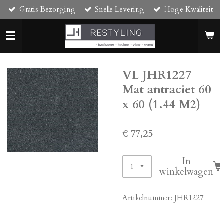
Gratis Bezorging
Snelle Levering
Hoge Kwaliteit
Ga
direct
naar
de
hoofdinhoud
VL JHR1227
Mat antraciet 60
x 60 (1.44 M2)
€ 77,25
In
winkelwagen
Artikelnummer:
JHR1227