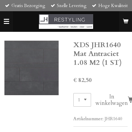
Gratis Bezorging
Snelle Levering
Hoge Kwaliteit
Ga
direct
naar
de
hoofdinhoud
XDS JHR1640
Mat Antraciet
1.08 M2 (1 ST)
€ 82,50
In
winkelwagen
Artikelnummer:
JHR1640