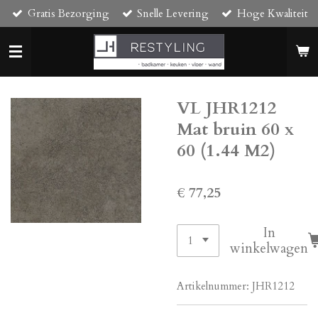
Gratis Bezorging
Snelle Levering
Hoge Kwaliteit
Ga
direct
naar
de
hoofdinhoud
VL JHR1212
Mat bruin 60 x
60 (1.44 M2)
€ 77,25
In
winkelwagen
Artikelnummer:
JHR1212