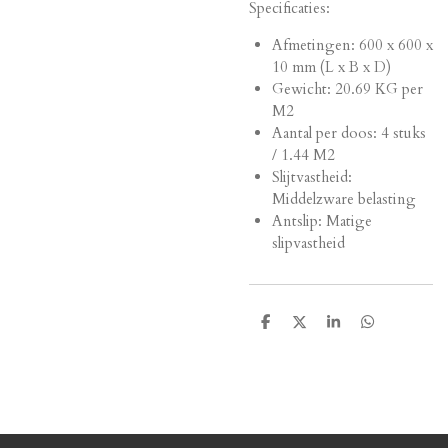
Specificaties:
Afmetingen:
600 x 600 x
10 mm (L x B x D)
Gewicht: 20.69 KG per
M2
Aantal per doos: 4 stuks
/ 1.44 M2
Slijtvastheid:
Middelzware belasting
Antslip: Matige
slipvastheid
D
D
S
D
e
e
h
e
l
e
a
l
e
l
r
e
n
e
n