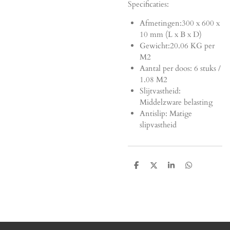
Specificaties:
Afmetingen:
300 x 600 x
10 mm (L x B x D)
Gewicht:20.06 KG per
M2
Aantal per doos: 6 stuks /
1.08 M2
Slijtvastheid:
Middelzware belasting
Antislip: Matige
slipvastheid
D
D
S
D
e
e
h
e
l
e
a
l
e
l
r
e
n
e
n