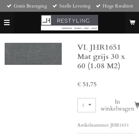
Gratis Bezorging
Snelle Levering
Hoge Kwaliteit
Ga
direct
naar
de
hoofdinhoud
VL JHR1651
Mat grijs 30 x
60 (1.08 M2)
€ 51,75
In
winkelwagen
Artikelnummer:
JHR1651