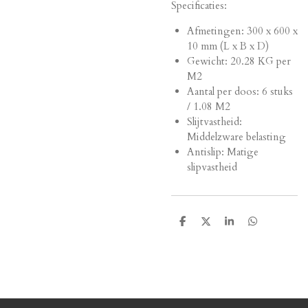
Specificaties:
Afmetingen:
300 x 600 x
10 mm (L x B x D)
Gewicht: 20.28 KG per
M2
Aantal per doos: 6 stuks
/ 1.08 M2
Slijtvastheid:
Middelzware belasting
Antislip: Matige
slipvastheid
D
D
S
D
e
e
h
e
l
e
a
l
e
l
r
e
n
e
n