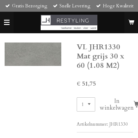
Gratis Bezorging
Snelle Levering
Hoge Kwaliteit
Ga
direct
naar
de
hoofdinhoud
VL JHR1330
Mat grijs 30 x
60 (1.08 M2)
€ 51,75
In
winkelwagen
Artikelnummer:
JHR1330