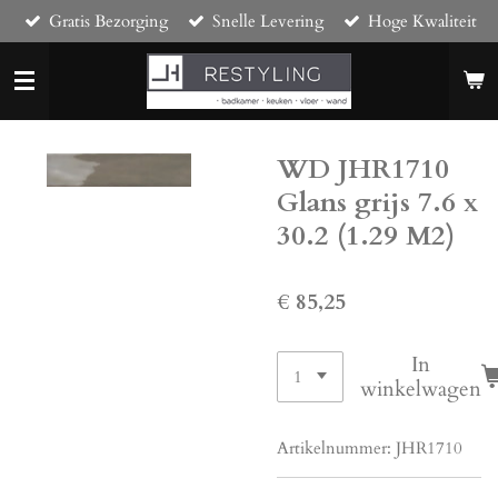
Gratis Bezorging
Snelle Levering
Hoge Kwaliteit
Ga
direct
naar
de
hoofdinhoud
WD JHR1710
Glans grijs 7.6 x
30.2 (1.29 M2)
€ 85,25
In
winkelwagen
Artikelnummer:
JHR1710