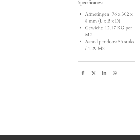
Specificaties:
Afmetingen:
76 x 302 x
8 mm (L x B x D)
Gewicht: 12.17 KG per
M2
Aantal per doos: 56 stuks
/ 1.29 M2
D
D
S
D
e
e
h
e
l
e
a
l
e
l
r
e
n
e
n