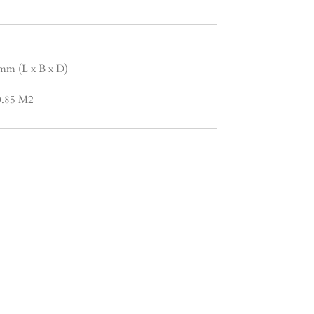
 mm (L x B x D)
 0.85 M2