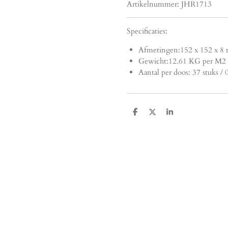
Artikelnummer:
JHR1713
Specificaties:
Afmetingen:
152 x 152 x 8
Gewicht:12.61 KG per M2
Aantal per doos: 37 stuks /
D
D
S
e
e
h
l
e
a
e
l
r
n
e