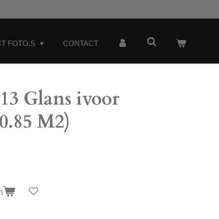
T FOTO.S
CONTACT
3 Glans ivoor
(0.85 M2)
n