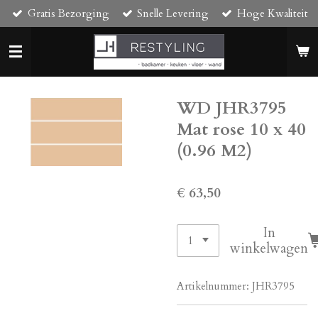
Gratis Bezorging
Snelle Levering
Hoge Kwaliteit
Ga
direct
naar
de
hoofdinhoud
WD JHR3795
Mat rose 10 x 40
(0.96 M2)
€ 63,50
In
winkelwagen
Artikelnummer:
JHR3795