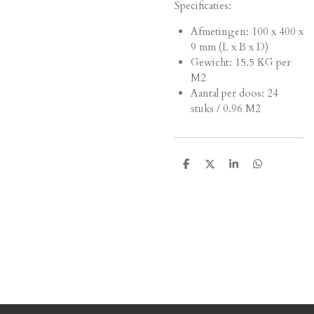
Specificaties:
Afmetingen:
100 x 400 x
9 mm (L x B x D)
Gewicht: 15.5 KG per
M2
Aantal per doos: 24
stuks / 0.96 M2
D
D
S
D
e
e
h
e
l
e
a
l
e
l
r
e
n
e
n