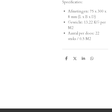
Specificaties:
Afmetingen:
75 x 300 x
8 mm (L x B x D)
Gewicht: 13.22 KG per
M2
Aantal per doos: 22
stuks / 0.5 M2
D
D
S
D
e
e
h
e
l
e
a
l
e
l
r
e
n
e
n