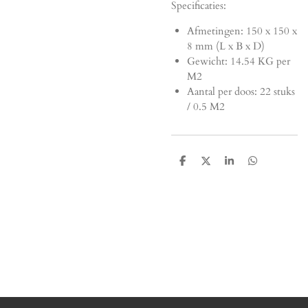
Specificaties:
Afmetingen:
150 x 150 x
8 mm (L x B x D)
Gewicht: 14.54 KG per
M2
Aantal per doos: 22 stuks
/ 0.5 M2
D
D
S
D
e
e
h
e
l
e
a
l
e
l
r
e
n
e
n