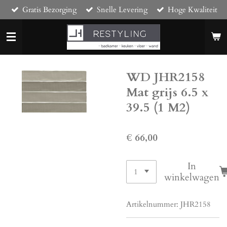
Gratis Bezorging
Snelle Levering
Hoge Kwaliteit
Ga
direct
naar
de
hoofdinhoud
WD JHR2158
Mat grijs 6.5 x
39.5 (1 M2)
€ 66,00
In
winkelwagen
Artikelnummer:
JHR2158