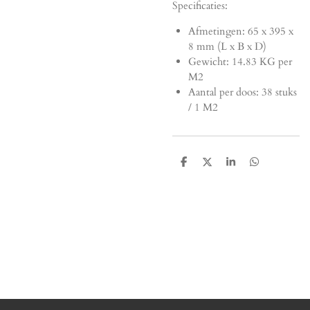
Specificaties:
Afmetingen:
65 x 395 x
8 mm (L x B x D)
Gewicht: 14.83 KG per
M2
Aantal per doos: 38 stuks
/ 1 M2
D
D
S
D
e
e
h
e
l
e
a
l
e
l
r
e
n
e
n