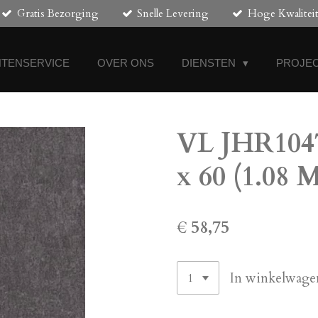
Gratis Bezorging
Snelle Levering
Hoge Kwalitei
NTENSERVICE
OVER ONS
DIENSTEN
PROJEC
VL JHR1047
x 60 (1.08 
€ 58,75
In winkelwage