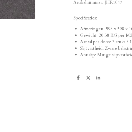
Artikelnummer:
JHR1047
Specificaties:
Afmetingen:
598 x 598 x 1
Gewicht: 20.38 KG per M
Aantal per doos: 3 stuks / 
Slijtvastheid: Zware belasti
Antislip: Matige slipvasthei
D
D
S
e
e
h
l
e
a
e
l
r
n
e