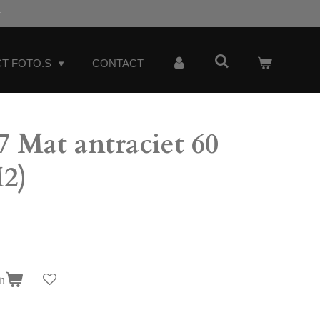
t
T FOTO.S
CONTACT
 Mat antraciet 60
M2)
n