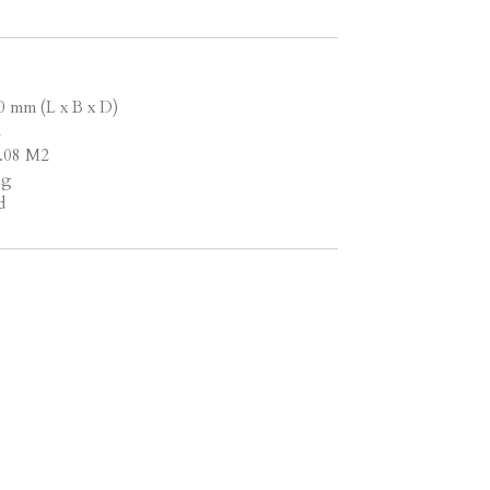
0 mm (L x B x D)
2
1.08 M2
ng
d