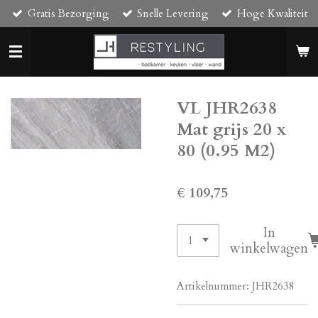
Gratis Bezorging
Snelle Levering
Hoge Kwaliteit
Ga
direct
naar
de
hoofdinhoud
VL JHR2638
Mat grijs 20 x
80 (0.95 M2)
€ 109,75
In
winkelwagen
Artikelnummer:
JHR2638