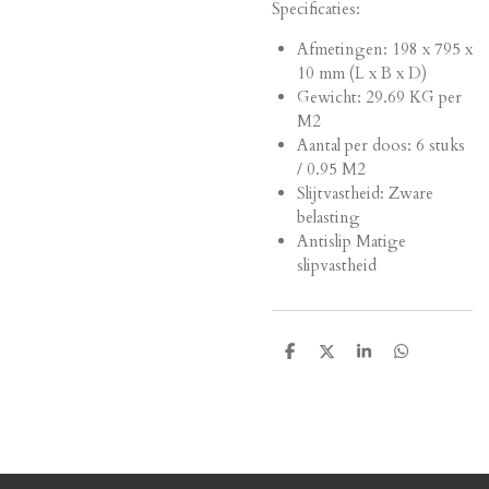
Specificaties:
Afmetingen:
198 x 795 x
10 mm (L x B x D)
Gewicht: 29.69 KG per
M2
Aantal per doos: 6 stuks
/ 0.95 M2
Slijtvastheid: Zware
belasting
Antislip Matige
slipvastheid
D
D
S
D
e
e
h
e
l
e
a
l
e
l
r
e
n
e
n