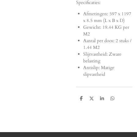
Specificaties:
Afmetingen:
597 x 1197
x 8.5 mm (L x B x D)
Gewicht: 19.44 KG per
M2
Aantal per doos: 2 stuks /
1.44 M2
Slijtvastheid: Zware
belasting
Antislip: Matige
slipvastheid
D
D
S
D
e
e
h
e
l
e
a
l
e
l
r
e
n
e
n