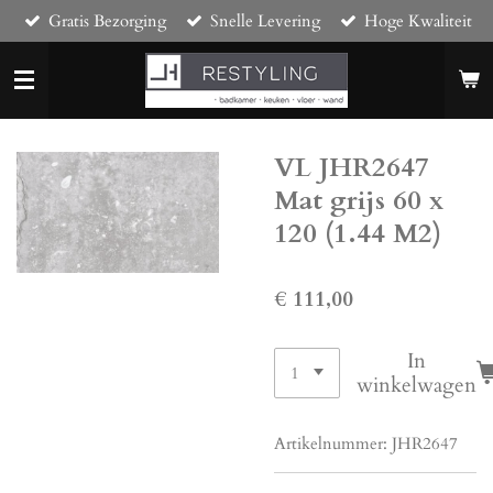
Gratis Bezorging
Snelle Levering
Hoge Kwaliteit
Ga
direct
naar
de
hoofdinhoud
VL JHR2647
Mat grijs 60 x
120 (1.44 M2)
€ 111,00
In
winkelwagen
Artikelnummer:
JHR2647