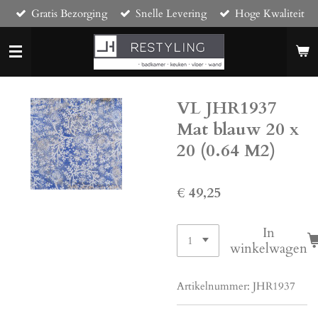
Gratis Bezorging
Snelle Levering
Hoge Kwaliteit
Ga
direct
naar
de
hoofdinhoud
VL JHR1937
Mat blauw 20 x
20 (0.64 M2)
€ 49,25
In
winkelwagen
Artikelnummer:
JHR1937