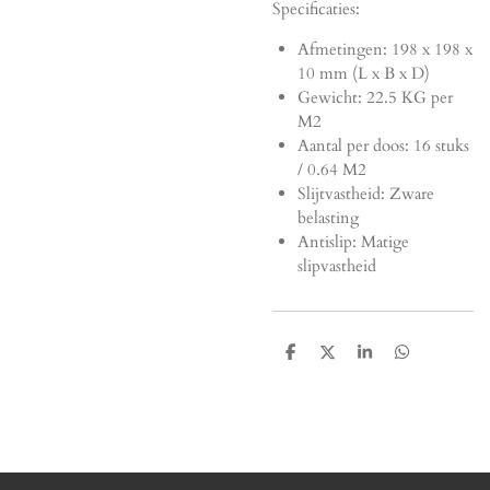
Specificaties:
Afmetingen:
198 x 198 x
10 mm (L x B x D)
Gewicht: 22.5 KG per
M2
Aantal per doos: 16 stuks
/ 0.64 M2
Slijtvastheid: Zware
belasting
Antislip: Matige
slipvastheid
D
D
S
D
e
e
h
e
l
e
a
l
e
l
r
e
n
e
n