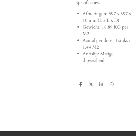
Specificaties:
Afmetingen:
597 x 597 x
10 mm (L x B x D)
Gewicht: 18.89 KG per
M2
Aantal per doos: 4 stuks /
1.44 M2
Antislip: Matige
slipvastheid
D
D
S
D
e
e
h
e
l
e
a
l
e
l
r
e
n
e
n