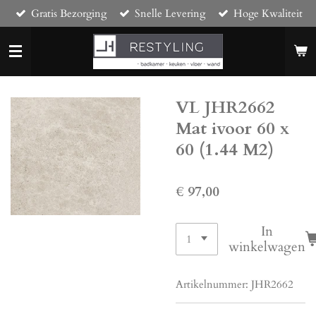
Gratis Bezorging
Snelle Levering
Hoge Kwaliteit
Ga
direct
naar
de
hoofdinhoud
VL JHR2662
Mat ivoor 60 x
60 (1.44 M2)
€ 97,00
In
winkelwagen
Artikelnummer:
JHR2662