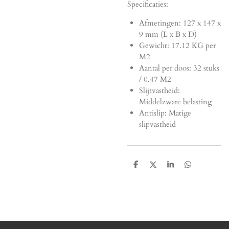
Specificaties:
Afmetingen:
127 x 147 x
9 mm (L x B x D)
Gewicht: 17.12 KG per
M2
Aantal per doos: 32 stuks
/ 0.47 M2
Slijtvastheid:
Middelzware belasting
Antislip: Matige
slipvastheid
D
D
S
D
e
e
h
e
l
e
a
l
e
l
r
e
n
e
n