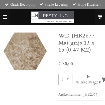
Gratis Bezorging
Snelle Levering
Hoge Kwaliteit
Ga
direct
naar
de
hoofdinhoud
WD JHR2677
Mat grijs 13 x
15 (0.47 M2)
€ 80,00
In
winkelwagen
Artikelnummer:
JHR2677