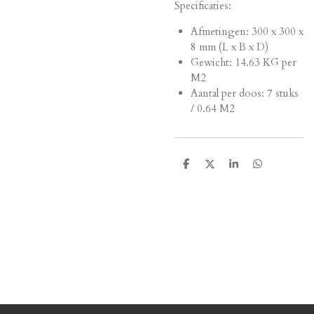
Specificaties:
Afmetingen:
300 x 300 x
8 mm (L x B x D)
Gewicht: 14.63 KG per
M2
Aantal per doos: 7 stuks
/ 0.64 M2
D
D
S
D
e
e
h
e
l
e
a
l
e
l
r
e
n
e
n