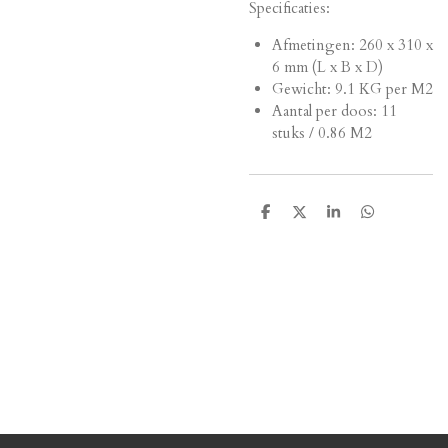
Specificaties:
Afmetingen:
260 x 310 x
6 mm (L x B x D)
Gewicht: 9.1 KG per M2
Aantal per doos: 11
stuks / 0.86 M2
D
D
S
D
e
e
h
e
l
e
a
l
e
l
r
e
n
e
n