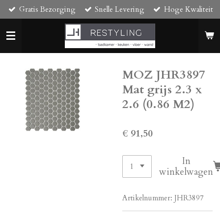
Gratis Bezorging
Snelle Levering
Hoge Kwaliteit
Ga
direct
naar
de
hoofdinhoud
MOZ JHR3897
Mat grijs 2.3 x
2.6 (0.86 M2)
€ 91,50
In
winkelwagen
Artikelnummer:
JHR3897