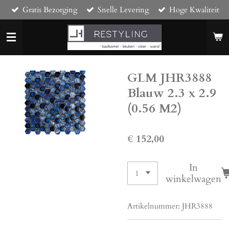
Gratis Bezorging
Snelle Levering
Hoge Kwaliteit
Ga
direct
naar
de
hoofdinhoud
GLM JHR3888
Blauw 2.3 x 2.9
(0.56 M2)
€ 152,00
In
winkelwagen
Artikelnummer:
JHR3888