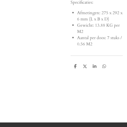
Specificaties:
Afmetingen:
275 x 292 x
6 mm (L x B x D)
Gewicht: 13.88 KG per
M2
Aantal per doos: 7 stuks /
0.56 M2
D
D
S
D
e
e
h
e
l
e
a
l
e
l
r
e
n
e
n