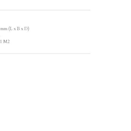
 mm (L x B x D)
2
 1 M2