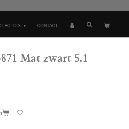
t
T FOTO.S
CONTACT
71 Mat zwart 5.1
n