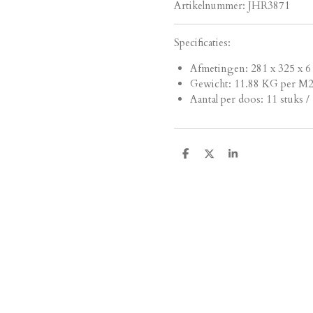
Artikelnummer:
JHR3871
Specificaties:
Afmetingen:
281 x 325 x 6
Gewicht: 11.88 KG per M
Aantal per doos: 11 stuks /
D
D
S
e
e
h
l
e
a
e
l
r
n
e