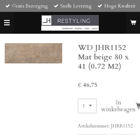
Gratis Bezorging
Snelle Levering
Hoge Kwaliteit
Ga
direct
naar
de
hoofdinhoud
WD JHR1152
Mat beige 80 x
41 (0.72 M2)
€ 46,75
In
winkelwagen
Artikelnummer:
JHRR1152