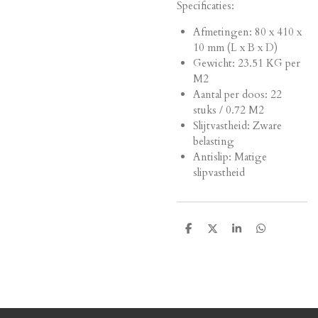
Specificaties:
Afmetingen:
80 x 410 x
10 mm (L x B x D)
Gewicht: 23.51 KG per
M2
Aantal per doos: 22
stuks / 0.72 M2
Slijtvastheid: Zware
belasting
Antislip: Matige
slipvastheid
D
D
S
D
e
e
h
e
l
e
a
l
e
l
r
e
n
e
n