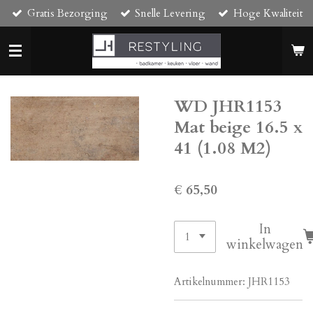
Gratis Bezorging
Snelle Levering
Hoge Kwaliteit
Ga
direct
naar
de
hoofdinhoud
WD JHR1153
Mat beige 16.5 x
41 (1.08 M2)
€ 65,50
In
winkelwagen
Artikelnummer:
JHR1153