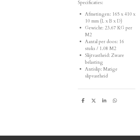
Specificaties:
Afmetingen:
165 x 410 x
10 mm (L x B x D)
Gewicht: 23.67 KG per
M2
Aantal per doos: 16
stuks / 1.08 M2
Slijtvastheid: Zware
belasting
Antislip: Matige
slipvastheid
D
D
S
D
e
e
h
e
l
e
a
l
e
l
r
e
n
e
n