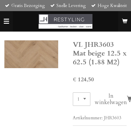
Gratis Bezorging
Snelle Levering
Hoge Kwaliteit
Ga
direct
naar
de
hoofdinhoud
VL JHR3603
Mat beige 12.5 x
62.5 (1.88 M2)
€ 124,50
In
winkelwagen
Artikelnummer:
JHR3603