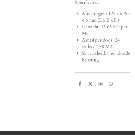
Specificaties:
Afmetingen:
125 x 625 x
6.5 mm (L x B x D)
Gewicht: 11.65 KG per
M2
Aantal per doos: 24
stuks / 1.88 M2
Slijtvastheid: Gemiddelde
belasting
D
D
S
D
e
e
h
e
l
e
a
l
e
l
r
e
n
e
n