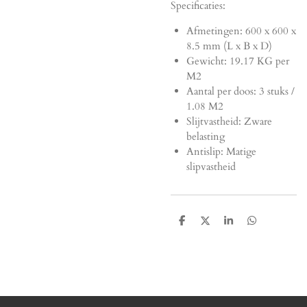
Specificaties:
Afmetingen:
600 x 600 x
8.5 mm (L x B x D)
Gewicht: 19.17 KG per
M2
Aantal per doos: 3 stuks /
1.08 M2
Slijtvastheid: Zware
belasting
Antislip: Matige
slipvastheid
D
D
S
D
e
e
h
e
l
e
a
l
e
l
r
e
n
e
n