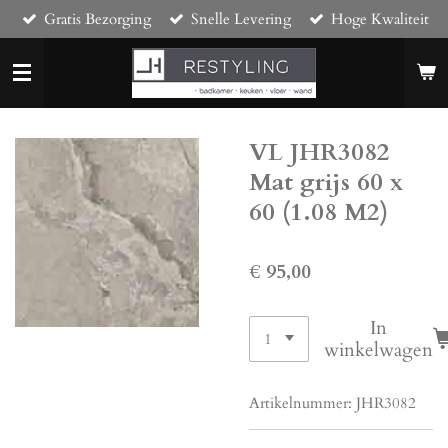
Gratis Bezorging
Snelle Levering
Hoge Kwaliteit
Ga
direct
naar
de
hoofdinhoud
VL JHR3082
Mat grijs 60 x
60 (1.08 M2)
€ 95,00
In
winkelwagen
Artikelnummer:
JHR3082