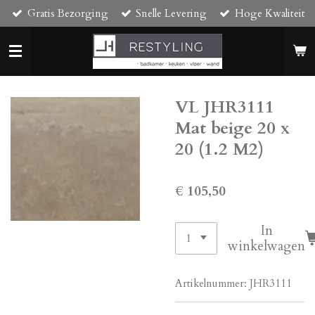
Gratis Bezorging
Snelle Levering
Hoge Kwaliteit
Ga
direct
naar
de
hoofdinhoud
VL JHR3111
Mat beige 20 x
20 (1.2 M2)
€ 105,50
In
winkelwagen
Artikelnummer:
JHR3111