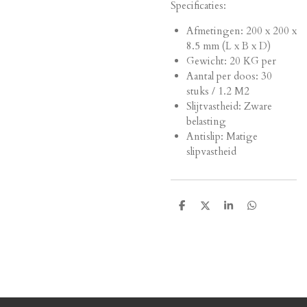
Specificaties:
Afmetingen:
200 x 200 x
8.5 mm (L x B x D)
Gewicht: 20 KG per
Aantal per doos: 30
stuks / 1.2 M2
Slijtvastheid: Zware
belasting
Antislip: Matige
slipvastheid
D
D
S
D
e
e
h
e
l
e
a
l
e
l
r
e
n
e
n